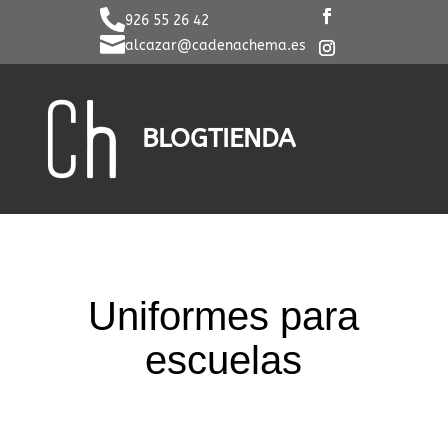

926 55 26 42

alcazar@cadenachema.es
BLOG
TIENDA
Uniformes para
escuelas