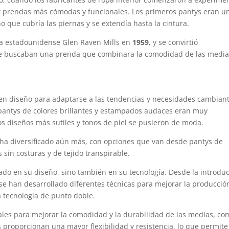
r prendas más cómodas y funcionales. Los primeros pantys eran u
 que cubría las piernas y se extendía hasta la cintura.
da estadounidense Glen Raven Mills en
1959
, y se convirtió
ue buscaban una prenda que combinara la comodidad de las medi
 en diseño para adaptarse a las tendencias y necesidades cambian
 pantys de colores brillantes y estampados audaces eran muy
os diseños más sutiles y tonos de piel se pusieron de moda.
e ha diversificado aún más, con opciones que van desde pantys de
 sin costuras y de tejido transpirable.
rado en su diseño, sino también en su tecnología. Desde la introdu
, se han desarrollado diferentes técnicas para mejorar la producció
a tecnología de punto doble.
les para mejorar la comodidad y la durabilidad de las medias, co
es proporcionan una mayor flexibilidad y resistencia, lo que permite