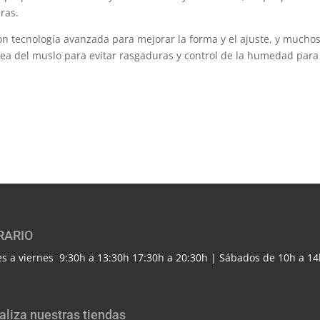
ras.
on tecnología avanzada para mejorar la forma y el ajuste, y mucho
área del muslo para evitar rasgaduras y control de la humedad para
RARIO
s a viernes 9:30h a 13:30h 17:30h a 20:30h | Sábados de 10h a 14
aliza nuestras tiendas