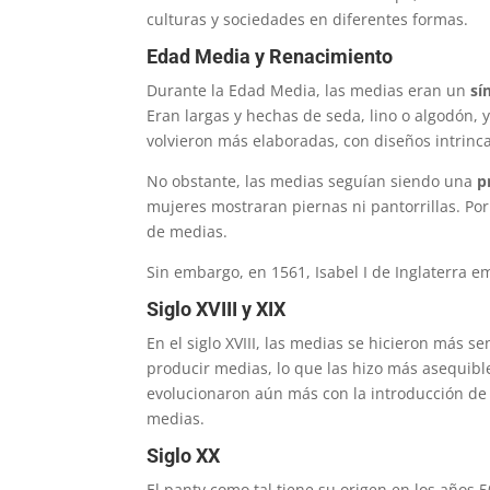
culturas y sociedades en diferentes formas.
Edad Media y Renacimiento
Durante la Edad Media, las medias eran un
sí
Eran largas y hechas de seda, lino o algodón, 
volvieron más elaboradas, con diseños intrinc
No obstante, las medias seguían siendo una
p
mujeres mostraran piernas ni pantorrillas. Por 
de medias.
Sin embargo, en 1561, Isabel I de Inglaterra em
Siglo XVIII y XIX
En el siglo XVIII, las medias se hicieron más s
producir medias, lo que las hizo más asequibles
evolucionaron aún más con la introducción de 
medias.
Siglo XX
El panty como tal tiene su origen en los años