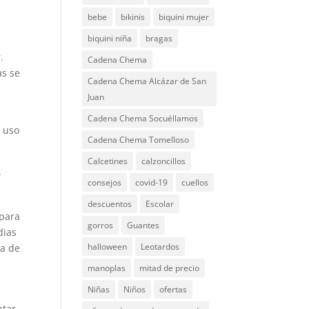
bebe
bikinis
biquini mujer
biquini niña
bragas
.
Cadena Chema
as se
Cadena Chema Alcázar de San
Juan
Cadena Chema Socuéllamos
l uso
Cadena Chema Tomelloso
Calcetines
calzoncillos
.
consejos
covid-19
cuellos
descuentos
Escolar
 para
gorros
Guantes
dias
halloween
Leotardos
sa de
manoplas
mitad de precio
Niñas
Niños
ofertas
ntar