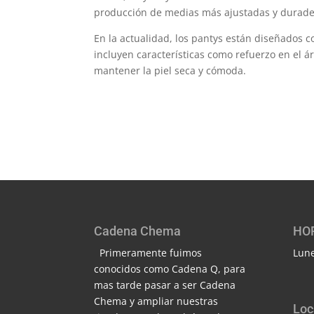
producción de medias más ajustadas y durade
En la actualidad, los pantys están diseñados c
incluyen características como refuerzo en el 
mantener la piel seca y cómoda.
Cadena Chema
HO
Primeramente fuimos
Lune
conocidos como Cadena Q, para
mas tarde pasar a ser Cadena
Chema y ampliar nuestras
Loc