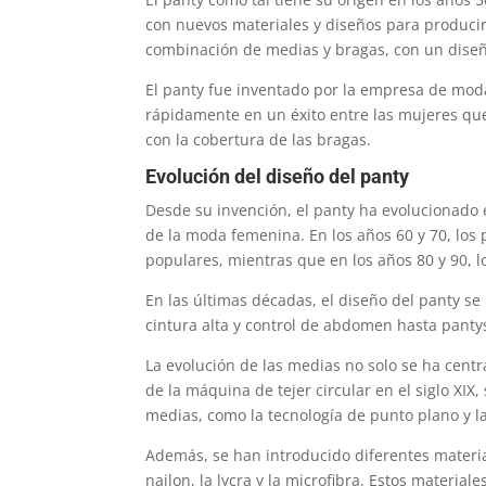
con nuevos materiales y diseños para produci
combinación de medias y bragas, con un diseño
El panty fue inventado por la empresa de mo
rápidamente en un éxito entre las mujeres q
con la cobertura de las bragas.
Evolución del diseño del panty
Desde su invención, el panty ha evolucionado
de la moda femenina. En los años 60 y 70, los
populares, mientras que en los años 80 y 90, l
En las últimas décadas, el diseño del panty s
cintura alta y control de abdomen hasta pantys
La evolución de las medias no solo se ha cent
de la máquina de tejer circular en el siglo XIX
medias, como la tecnología de punto plano y l
Además, se han introducido diferentes materia
nailon, la lycra y la microfibra. Estos material