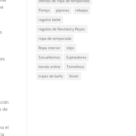
ofertas de ropa de temporada
na
Pantys
pijamas
rebajas
regalos bebé
regalos de Navidad y Reyes
as
ropa de temporada
Ropa interior
slips
Socuellamos
Sujetadores
tes
tienda online
Tomelloso
trajes de baño
Vestir
cción
n de
mo el
 la