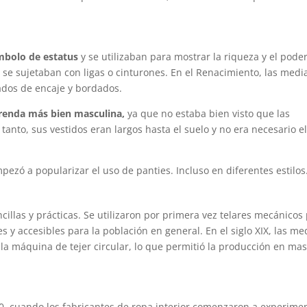
mbolo de estatus
y se utilizaban para mostrar la riqueza y el poder
y se sujetaban con ligas o cinturones. En el Renacimiento, las medi
ados de encaje y bordados.
renda más bien masculina,
ya que no estaba bien visto que las
tanto, sus vestidos eran largos hasta el suelo y no era necesario e
pezó a popularizar el uso de panties. Incluso en diferentes estilos
encillas y prácticas. Se utilizaron por primera vez telares mecánicos
 y accesibles para la población en general. En el siglo XIX, las me
la máquina de tejer circular, lo que permitió la producción en ma
 50, cuando los fabricantes de ropa interior comenzaron a experime