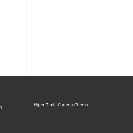
s
Hiper Textil Cadena Chema
h