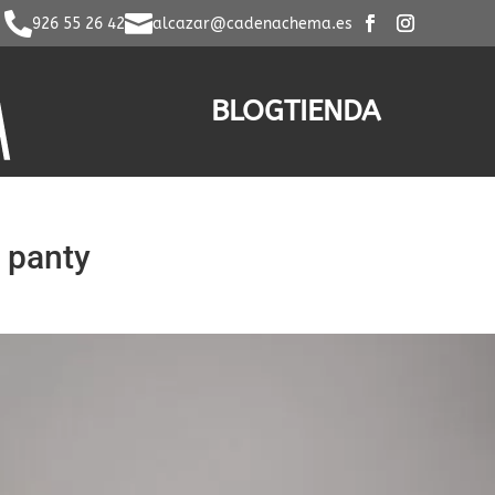


926 55 26 42
alcazar@cadenachema.es
BLOG
TIENDA
l panty