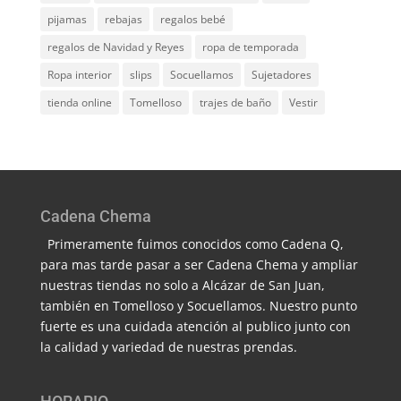
pijamas
rebajas
regalos bebé
regalos de Navidad y Reyes
ropa de temporada
Ropa interior
slips
Socuellamos
Sujetadores
tienda online
Tomelloso
trajes de baño
Vestir
Cadena Chema
Primeramente fuimos conocidos como Cadena Q,
para mas tarde pasar a ser Cadena Chema y ampliar
nuestras tiendas no solo a Alcázar de San Juan,
también en Tomelloso y Socuellamos. Nuestro punto
fuerte es una cuidada atención al publico junto con
la calidad y variedad de nuestras prendas.