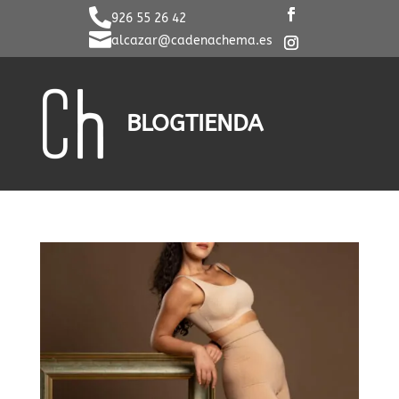

926 55 26 42

alcazar@cadenachema.es
BLOG
TIENDA