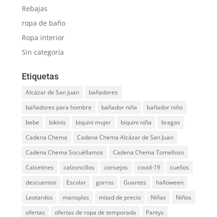
Rebajas
ropa de baño
Ropa interior
Sin categoría
Etiquetas
Alcázar de San Juan
bañadores
bañadores para hombre
bañador niña
bañador niño
bebe
bikinis
biquini mujer
biquini niña
bragas
Cadena Chema
Cadena Chema Alcázar de San Juan
Cadena Chema Socuéllamos
Cadena Chema Tomelloso
Calcetines
calzoncillos
consejos
covid-19
cuellos
descuentos
Escolar
gorros
Guantes
halloween
Leotardos
manoplas
mitad de precio
Niñas
Niños
ofertas
ofertas de ropa de temporada
Pantys