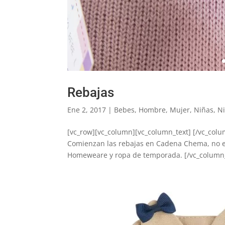
Rebajas
Ene 2, 2017
|
Bebes
,
Hombre
,
Mujer
,
Niñas
,
N
[vc_row][vc_column][vc_column_text] [/vc_colu
Comienzan las rebajas en Cadena Chema, no e
Homeweare y ropa de temporada. [/vc_column_t