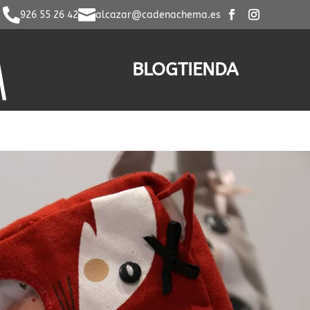


926 55 26 42
alcazar@cadenachema.es
BLOG
TIENDA