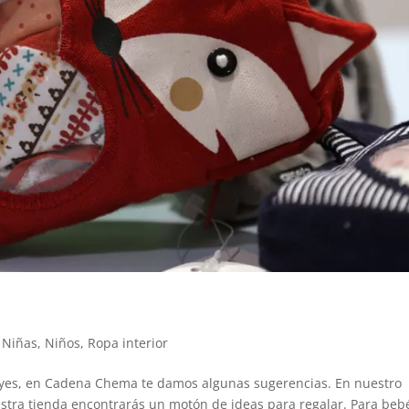
,
Niñas
,
Niños
,
Ropa interior
eyes, en Cadena Chema te damos algunas sugerencias. En nuestro
estra tienda encontrarás un motón de ideas para regalar. Para beb