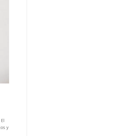
 El
jos y