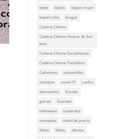
bebe
bikinis
biquini mujer
biquini niña
bragas
Cadena Chema
Cadena Chema Alcázar de San
Juan
Cadena Chema Socuéllamos
Cadena Chema Tomelloso
Calcetines
calzoncillos
consejos
covid-19
cuellos
descuentos
Escolar
gorros
Guantes
halloween
Leotardos
manoplas
mitad de precio
Niñas
Niños
ofertas