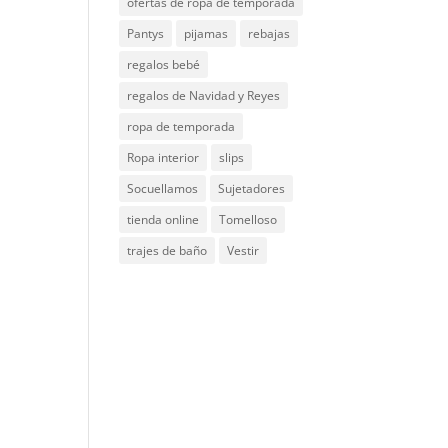
ofertas de ropa de temporada
Pantys
pijamas
rebajas
regalos bebé
regalos de Navidad y Reyes
ropa de temporada
Ropa interior
slips
Socuellamos
Sujetadores
tienda online
Tomelloso
trajes de baño
Vestir