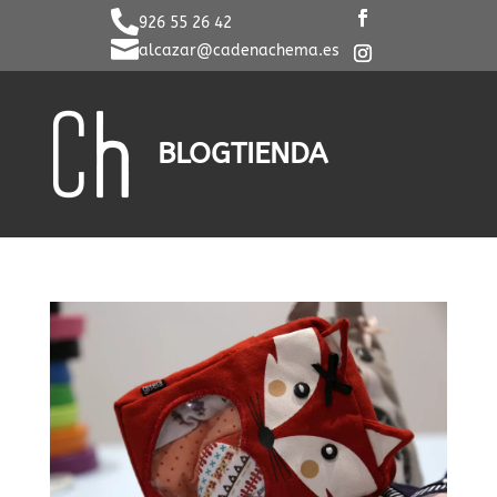

926 55 26 42

alcazar@cadenachema.es
BLOG
TIENDA