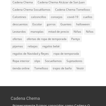
Cadena Chema
Cadena Chema Alcázar de San Juan
Cadena Chema Socuéllamos
Cadena Chema Tomelloso
Calcetines
calzoncillos
consejos
covid-19
cuellos
descuentos
Escolar
gorros
Guantes
halloween
Leotardos
manoplas
mitad de precio
Niñas
Niños
ofertas
ofertas de ropa de temporada
Pantys
pijamas
rebajas
regalos bebé
regalos de Navidad y Reyes
ropa de temporada
Ropa interior
slips
Socuellamos
Sujetadores
tienda online
Tomelloso
trajes de baño
Vestir
Cadena Chema
Primeramente fuimos conocidos como Cadena Q,