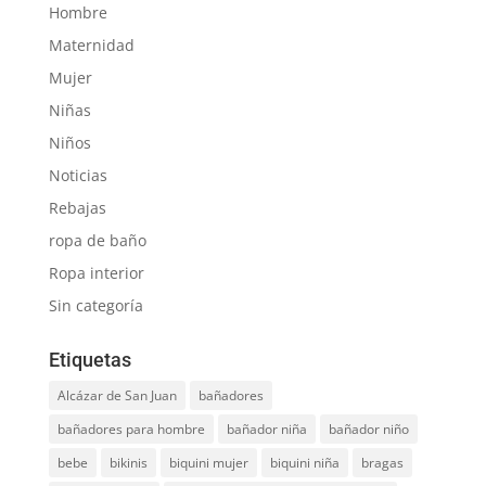
Hombre
Maternidad
Mujer
Niñas
Niños
Noticias
Rebajas
ropa de baño
Ropa interior
Sin categoría
Etiquetas
Alcázar de San Juan
bañadores
bañadores para hombre
bañador niña
bañador niño
bebe
bikinis
biquini mujer
biquini niña
bragas