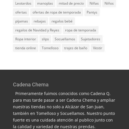
Leotardos
manoplas
mitad de precio
Niñas
Niños
ofertas
ofertas de ropa de temporada
Pantys
pijamas
rebajas
regalos bebé
regalos de Navidad y Reyes
ropa de temporada
Ropa interior
slips
Socuellamos
Sujetadores
tienda online
Tomelloso
trajes de baño
Vestir
Cadena Chema
Primeramente fuimos conocidos como Cadena Q,
para mas tarde pasar a ser Cadena Chema y ampliar
nuestras tiendas no solo a Alcázar de San Juan,
también en Tomelloso y Socuellamos. Nuestro punto
fuerte es una cuidada atención al publico junto con
la calidad y variedad de nuestras prendas.