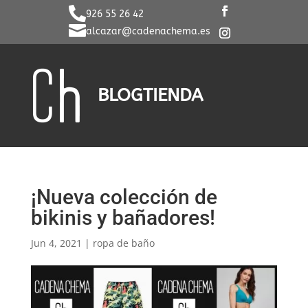

926 55 26 42

alcazar@cadenachema.es
BLOG
TIENDA
¡Nueva colección de
bikinis y bañadores!
Jun 4, 2021
|
ropa de baño