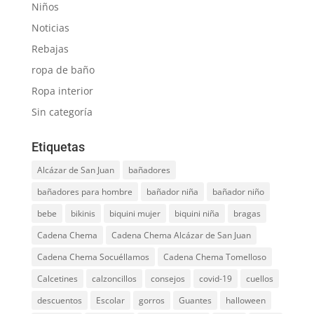
Niños
Noticias
Rebajas
ropa de baño
Ropa interior
Sin categoría
Etiquetas
Alcázar de San Juan
bañadores
bañadores para hombre
bañador niña
bañador niño
bebe
bikinis
biquini mujer
biquini niña
bragas
Cadena Chema
Cadena Chema Alcázar de San Juan
Cadena Chema Socuéllamos
Cadena Chema Tomelloso
Calcetines
calzoncillos
consejos
covid-19
cuellos
descuentos
Escolar
gorros
Guantes
halloween