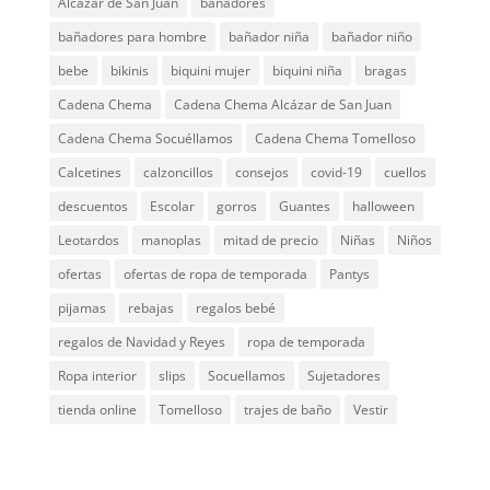
Alcázar de San Juan
bañadores
bañadores para hombre
bañador niña
bañador niño
bebe
bikinis
biquini mujer
biquini niña
bragas
Cadena Chema
Cadena Chema Alcázar de San Juan
Cadena Chema Socuéllamos
Cadena Chema Tomelloso
Calcetines
calzoncillos
consejos
covid-19
cuellos
descuentos
Escolar
gorros
Guantes
halloween
Leotardos
manoplas
mitad de precio
Niñas
Niños
ofertas
ofertas de ropa de temporada
Pantys
pijamas
rebajas
regalos bebé
regalos de Navidad y Reyes
ropa de temporada
Ropa interior
slips
Socuellamos
Sujetadores
tienda online
Tomelloso
trajes de baño
Vestir