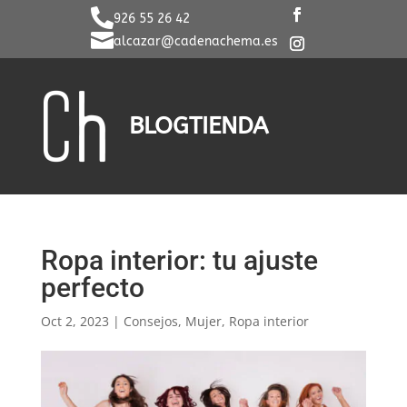

926 55 26 42

alcazar@cadenachema.es
BLOG
TIENDA
Ropa interior: tu ajuste
perfecto
Oct 2, 2023
|
Consejos
,
Mujer
,
Ropa interior