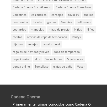
Cadena Chema Socuéllamos
Cadena Chema Tomelloso
Calcetines
calzoncillos
consejos
covid-19
cuellos
descuentos
Escolar
gorros
Guantes
halloween
Leotardos
manoplas
mitad de precio
Niñas
Niños
ofertas
ofertas de ropa de temporada
Pantys
pijamas
rebajas
regalos bebé
regalos de Navidad y Reyes
ropa de temporada
Ropa interior
slips
Socuellamos
Sujetadores
tienda online
Tomelloso
trajes de baño
Vestir
Cadena Chema
Primeramente fuimos conocidos como Cadena Q,