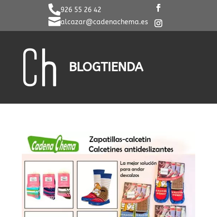

926 55 26 42

alcazar@cadenachema.es
BLOG
TIENDA