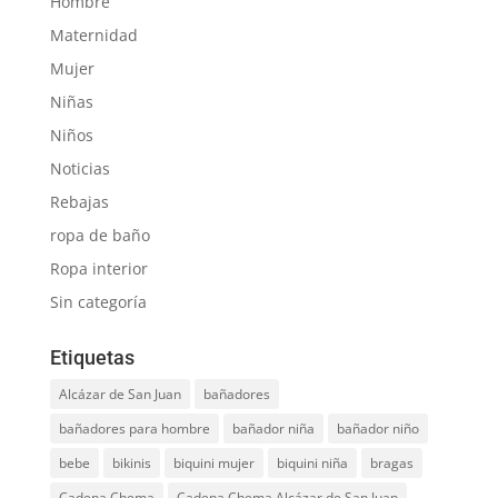
Hombre
Maternidad
Mujer
Niñas
Niños
Noticias
Rebajas
ropa de baño
Ropa interior
Sin categoría
Etiquetas
Alcázar de San Juan
bañadores
bañadores para hombre
bañador niña
bañador niño
bebe
bikinis
biquini mujer
biquini niña
bragas
Cadena Chema
Cadena Chema Alcázar de San Juan